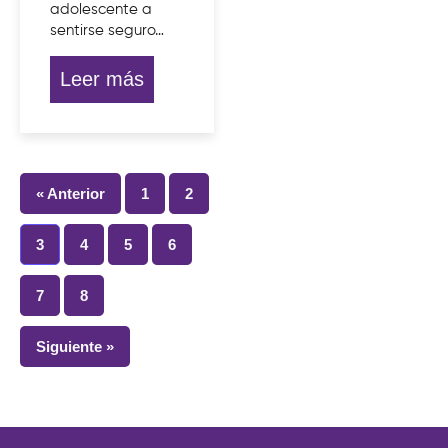
adolescente a
sentirse seguro…
Leer más
« Anterior
1
2
3
4
5
6
7
8
Siguiente »