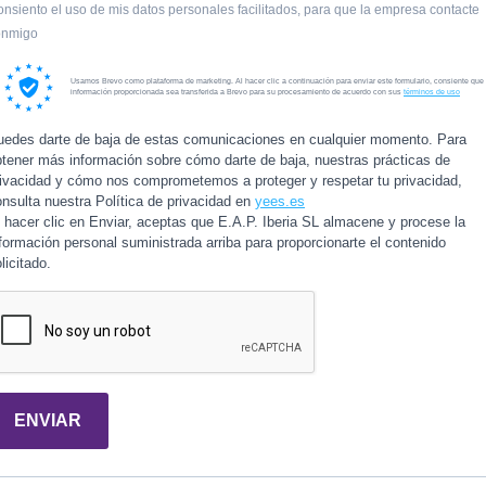
nsiento el uso de mis datos personales facilitados, para que la empresa contacte
onmigo
Usamos Brevo como plataforma de marketing. Al hacer clic a continuación para enviar este formulario, consiente que 
información proporcionada sea transferida a Brevo para su procesamiento de acuerdo con sus
términos de uso
uedes darte de baja de estas comunicaciones en cualquier momento. Para
btener más información sobre cómo darte de baja, nuestras prácticas de
rivacidad y cómo nos comprometemos a proteger y respetar tu privacidad,
nsulta nuestra Política de privacidad en
yees.es
 hacer clic en Enviar, aceptas que E.A.P. Iberia SL almacene y procese la
formación personal suministrada arriba para proporcionarte el contenido
licitado.
ENVIAR