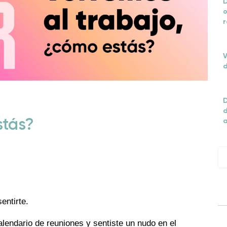
D
o
r
V
d
D
d
stás?
entirte.
alendario de reuniones y sentiste un nudo en el