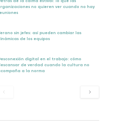
etrás de la calma estival: lo que las
rganizaciones no quieren ver cuando no hay
euniones
erano sin jefes: así pueden cambiar las
inámicas de los equipos
esconexión digital en el trabajo: cómo
escansar de verdad cuando la cultura no
acompaña a la norma