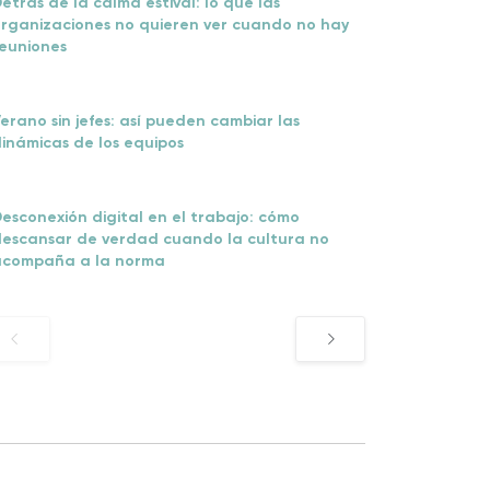
etrás de la calma estival: lo que las
rganizaciones no quieren ver cuando no hay
euniones
erano sin jefes: así pueden cambiar las
inámicas de los equipos
esconexión digital en el trabajo: cómo
escansar de verdad cuando la cultura no
acompaña a la norma