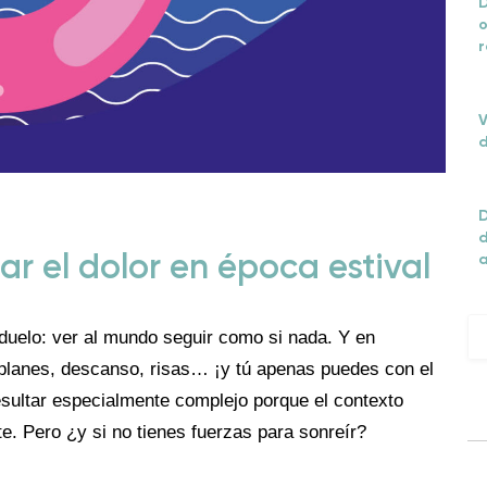
D
o
r
V
d
D
d
ar el dolor en época estival
duelo: ver al mundo seguir como si nada. Y en
, planes, descanso, risas… ¡y tú apenas puedes con el
esultar especialmente complejo porque el contexto
ute. Pero ¿y si no tienes fuerzas para sonreír?