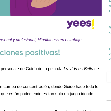
D
o
r
V
d
ersonal y profesional
,
Mindfulness en el trabajo
D
ciones positivas!
d
 personaje de Guido de la película
La vida es Bella
se
en un campo de concentración, donde Guido hace todo lo
ia que están padeciendo es tan solo un juego ideado