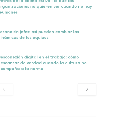
etrás de la calma estival: lo que las
rganizaciones no quieren ver cuando no hay
euniones
erano sin jefes: así pueden cambiar las
inámicas de los equipos
esconexión digital en el trabajo: cómo
escansar de verdad cuando la cultura no
acompaña a la norma