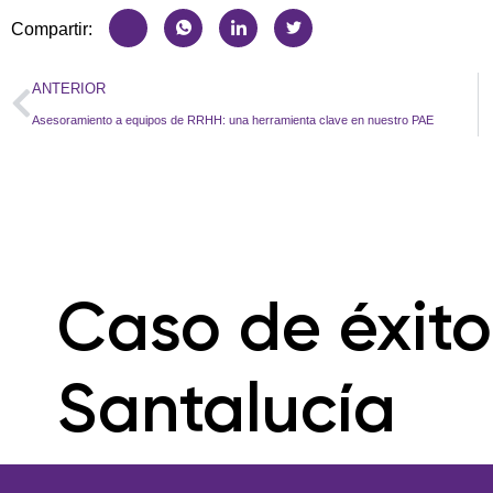
Compartir:
ANTERIOR
Asesoramiento a equipos de RRHH: una herramienta clave en nuestro PAE
Caso de éxito:
Santalucía