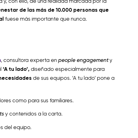
 y, con ello, de una realidad marcada por la
ienestar
de las más de 10.000 personas que
al
fuese más importante que nunca.
m
, consultora experta en
people engagement
y
al
‘A tu lado’,
diseñado especialmente para
 necesidades
de sus equipos. ‘A tu lado’ pone a
ores como para sus familiares.
ts
y contenidos a la carta.
s del equipo.