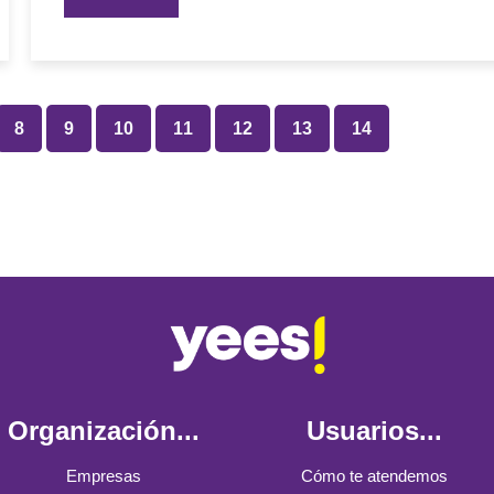
8
9
10
11
12
13
14
Organización...
Usuarios...
Empresas
Cómo te atendemos