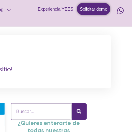
Experiencia YEES!
Solicitar demo
og
itio!
¿Quieres enterarte de
todas nuestras