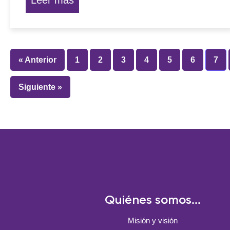
Leer más
« Anterior
1
2
3
4
5
6
7
Siguiente »
Quiénes somos...
Misión y visión