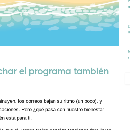
P
m
D
u
M
r
char el programa también
minuyen, los correos bajan su ritmo (un poco), y
caciones. Pero ¿qué pasa con nuestro bienestar
n está para ti.