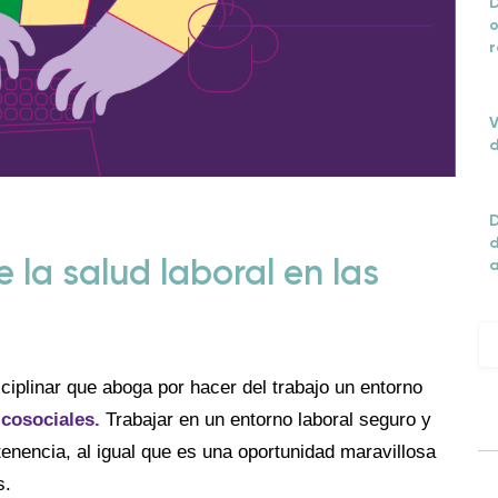
D
o
r
V
d
D
d
 la salud laboral en las
ciplinar que aboga por hacer del trabajo un entorno
icosociales.
Trabajar en un entorno laboral seguro y
tenencia, al igual que es una oportunidad maravillosa
s.