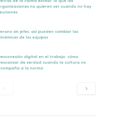
etrás de la calma estival: lo que las
rganizaciones no quieren ver cuando no hay
euniones
erano sin jefes: así pueden cambiar las
inámicas de los equipos
esconexión digital en el trabajo: cómo
escansar de verdad cuando la cultura no
acompaña a la norma