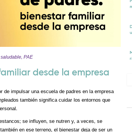
P
m
D
u
M
saludable
,
PAE
r
familiar desde la empresa
r de impulsar una escuela de padres en la empresa
mpleados también significa cuidar los entornos que
personal.
 estancos; se influyen, se nutren y, a veces, se
mbién en ese terreno, el bienestar deja de ser un