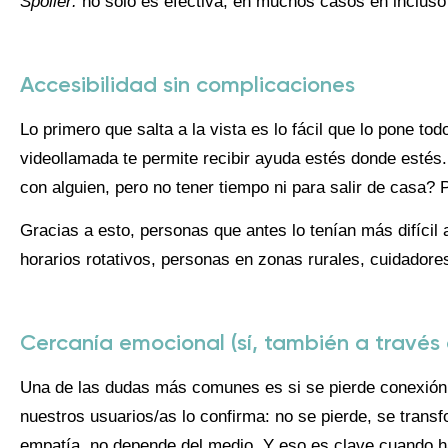
Spoiler:
no solo es efectiva, en muchos casos en inclus
Accesibilidad sin complicaciones
Lo primero que salta a la vista es lo fácil que lo pone to
videollamada te permite recibir ayuda estés donde estés
con alguien, pero no tener tiempo ni para salir de casa? 
Gracias a esto, personas que antes lo tenían más difícil
horarios rotativos, personas en zonas rurales, cuidador
Cercanía emocional (sí, también a través
Una de las dudas más comunes es si se pierde conexión 
nuestros usuarios/as lo confirma: no se pierde, se trans
empatía, no depende del medio. Y eso es clave cuando