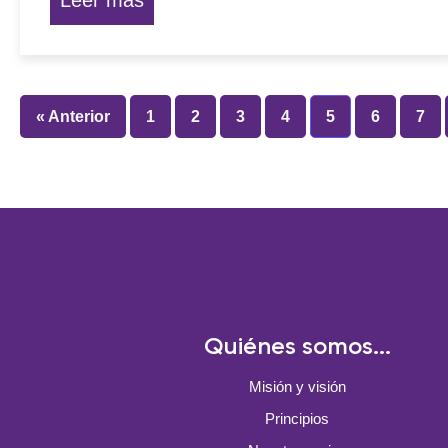
Leer más
« Anterior
1
2
3
4
5
6
7
Quiénes somos...
Misión y visión
Principios