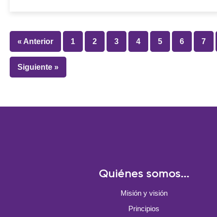
« Anterior
1
2
3
4
5
6
7
Siguiente »
Quiénes somos...
Misión y visión
Principios