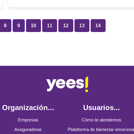
8
9
10
11
12
13
14
Organización...
Usuarios...
Empresas
Cómo te atendemos
Aseguradoras
Plataforma de bienestar emociona