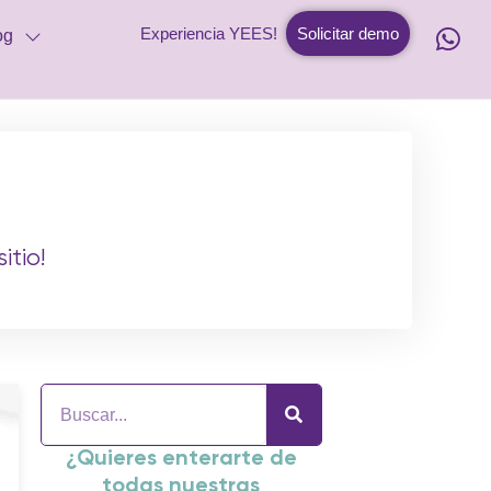
Experiencia YEES!
Solicitar demo
og
itio!
¿Quieres enterarte de
todas nuestras