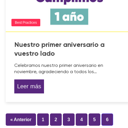
Best Practices
Nuestro primer aniversario a
vuestro lado
Celebramos nuestro primer aniversario en
noviembre, agradeciendo a todos los…
Leer más
« Anterior
1
2
3
4
5
6