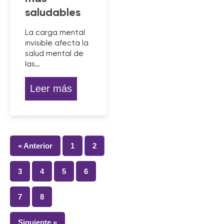
saludables
La carga mental
invisible afecta la
salud mental de
las…
Leer más
« Anterior
1
2
3
4
5
6
7
8
Siguiente »