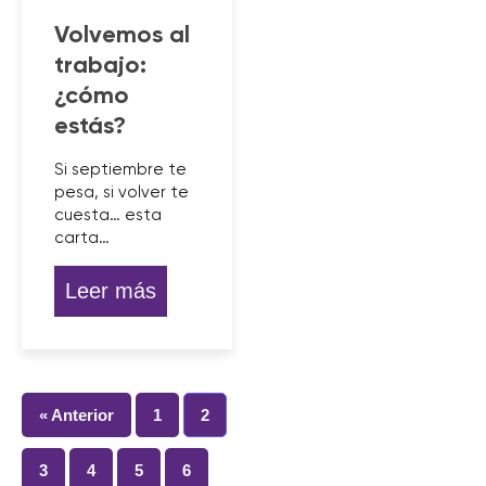
Volvemos al
trabajo:
¿cómo
estás?
Si septiembre te
pesa, si volver te
cuesta… esta
carta…
Leer más
« Anterior
1
2
3
4
5
6