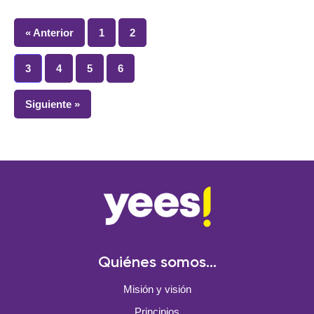
« Anterior
1
2
3
4
5
6
Siguiente »
Quiénes somos...
Misión y visión
Principios