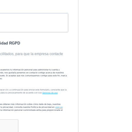
midad RGPD
cilitados, para que la empresa contacte
o usaremos tu información personal para administrar tu cuenta y
ando, nos gustaría ponernos en contacto contigo acerca de nuestros
esarte. Si aceptas que nos comuniquemos contigo para este fin, marca
os:
er clic a continuación para enviar este formulario, consiente que la
vo para su procesamiento de acuerdo con sus
términos de uso
a obtener más información sobre cómo darte de baja, nuestras
u privacidad, consulta nuestra Política de privacidad en
yees.es
la información personal suministrada arriba para proporcionarte el