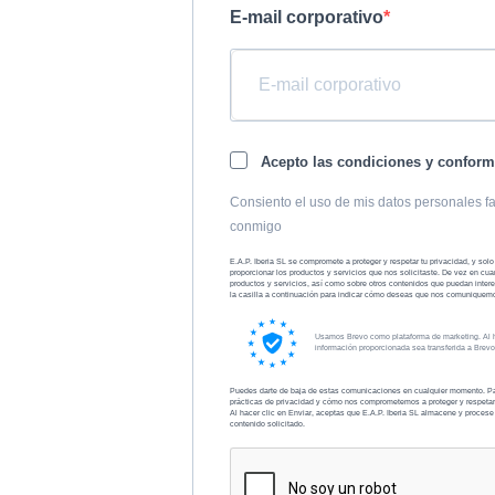
E-mail corporativo
Acepto las condiciones y confor
Consiento el uso de mis datos personales fa
conmigo
E.A.P. Iberia SL se compromete a proteger y respetar tu privacidad, y sol
proporcionar los productos y servicios que nos solicitaste. De vez en cu
productos y servicios, así como sobre otros contenidos que puedan inter
la casilla a continuación para indicar cómo deseas que nos comuniquem
Usamos Brevo como plataforma de marketing. Al hac
información proporcionada sea transferida a Bre
Puedes darte de baja de estas comunicaciones en cualquier momento. Par
prácticas de privacidad y cómo nos comprometemos a proteger y respetar t
Al hacer clic en Enviar, aceptas que E.A.P. Iberia SL almacene y procese 
contenido solicitado.