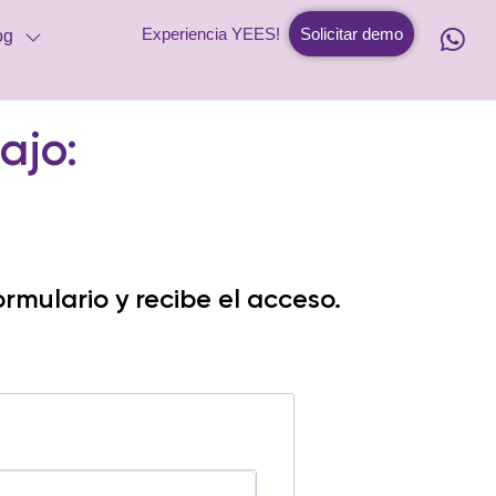
Experiencia YEES!
Solicitar demo
og
ajo:
ormulario y recibe el acceso.