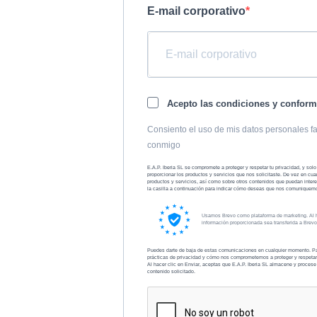
E-mail corporativo
Acepto las condiciones y confor
Consiento el uso de mis datos personales fa
conmigo
E.A.P. Iberia SL se compromete a proteger y respetar tu privacidad, y sol
proporcionar los productos y servicios que nos solicitaste. De vez en cu
productos y servicios, así como sobre otros contenidos que puedan inter
la casilla a continuación para indicar cómo deseas que nos comuniquem
Usamos Brevo como plataforma de marketing. Al hac
información proporcionada sea transferida a Bre
Puedes darte de baja de estas comunicaciones en cualquier momento. Par
prácticas de privacidad y cómo nos comprometemos a proteger y respetar t
Al hacer clic en Enviar, aceptas que E.A.P. Iberia SL almacene y procese 
contenido solicitado.