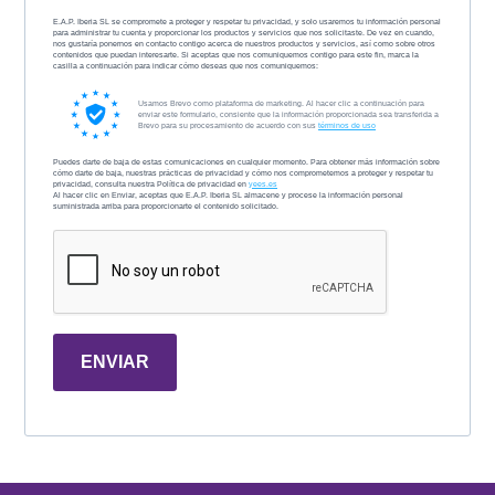
E.A.P. Iberia SL se compromete a proteger y respetar tu privacidad, y solo usaremos tu información personal
para administrar tu cuenta y proporcionar los productos y servicios que nos solicitaste. De vez en cuando,
nos gustaría ponernos en contacto contigo acerca de nuestros productos y servicios, así como sobre otros
contenidos que puedan interesarte. Si aceptas que nos comuniquemos contigo para este fin, marca la
casilla a continuación para indicar cómo deseas que nos comuniquemos:
Usamos Brevo como plataforma de marketing. Al hacer clic a continuación para
enviar este formulario, consiente que la información proporcionada sea transferida a
Brevo para su procesamiento de acuerdo con sus
términos de uso
Puedes darte de baja de estas comunicaciones en cualquier momento. Para obtener más información sobre
cómo darte de baja, nuestras prácticas de privacidad y cómo nos comprometemos a proteger y respetar tu
privacidad, consulta nuestra Política de privacidad en
yees.es
Al hacer clic en Enviar, aceptas que E.A.P. Iberia SL almacene y procese la información personal
suministrada arriba para proporcionarte el contenido solicitado.
ENVIAR